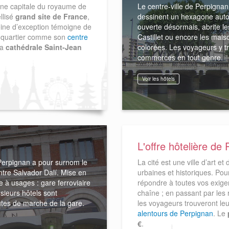
nne capitale du royaume de
Le centre-ville de Perpignan
llisé
grand site de France
,
dessinent un hexagone autou
oine d’exception témoigne de
ouverte désormais, abrite le
ue quartier comme son
centre
Castillet ou encore les mai
la
cathédrale Saint-Jean
colorées. Les voyageurs y t
commerces en tout genre.
Voir les hôtels
L'offre hôtelière de
V Perpignan a pour surnom le
La cité est une ville d’art et
ntre Salvador Dalí. Mise en
urbaines et historiques. Pour
e à usages : gare ferroviaire
répondre à toutes vos exigen
usieurs hôtels sont
chaîne ; en passant par les 
utes de marche de la gare.
les voyageurs trouveront leu
alentours de Perpignan
. Le
€
.