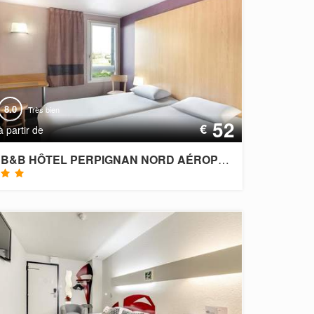
8.0
Très bien
52
€
à partir de
B&B HÔTEL PERPIGNAN NORD AÉROPORT