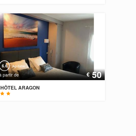
6.6
Agréable
50
€
à partir de
HÔTEL ARAGON