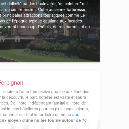
 est délimité par les boulevards "de ceinture" qui
r du centre ancien. Cette ancienne forteresse,
s principales attractions touristiques comme Le
sons de l'époque typique catalane aux façades
rouveront beaucoup d'hôtels, de restaurants et de
 Perpignan
 d’histoire à l’âme très festive propice aux flâneries
 la découvrir, le parc hôtelier est vaste et saura
ces. De l'hôtel indépendant familial à l'hôtel de
résidences hôtelières pour les plus longs séjours,
r bonheur sur tout le territoire et même
aux
prix moyen d'une nuitée tourne autour de 70