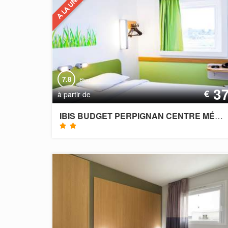
7.8
Bien
3
€
à partir de
IBIS BUDGET PERPIGNAN CENTRE MÉDITERRANÉE