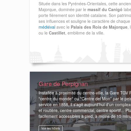
Située dans les Pyrénées-Orientales, cette ancie
Majorque, dominée par le
massif du Canigó
labe
porte fièrement son identité catalane. Son patrim
ses influences et souligne le caractère de chaq
médiéval
avec le
Palais des Rois de Majorque
, 
ou le
Castillet
, emblème de la ville.
Gare de Perpignan
Installée à proximité du centre-ville, la Gare TG
"centre du monde" ou "Centre del Mon" par le pei
service en 1858, il s'agit aujourd'hui d'un complex
et routière, centre commercial, centre sportif... Pl
facilement accessibles à pied, à moins de 15 min
Voir les hôtels