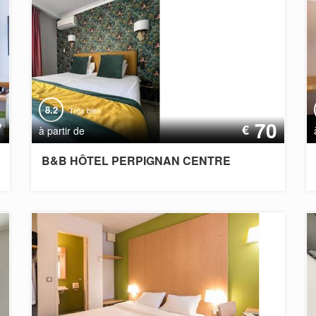
8.2
Très bien
7
70
€
à partir de
B&B HÔTEL PERPIGNAN CENTRE