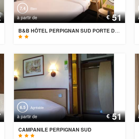
7.4
Bien
2
51
€
à partir de
B&B HÔTEL PERPIGNAN SUD PORTE D'ESPAGNE
6.5
Agréable
7
51
€
à partir de
CAMPANILE PERPIGNAN SUD