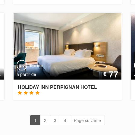
8.0
Très bien
5
77
€
à partir de
HOLIDAY INN PERPIGNAN HOTEL
1
2
3
4
Page suivante