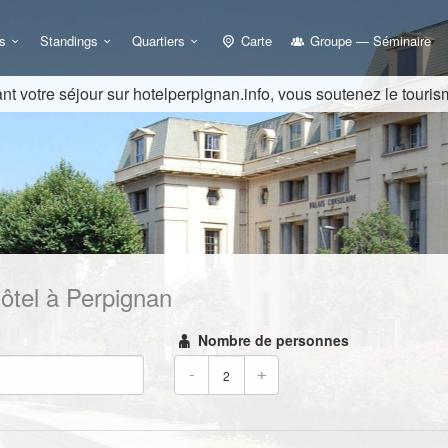
s
Standings
Quartiers
Carte
Groupe — Séminaire
nt votre séjour sur hotelperpignan.info, vous soutenez le touris
ôtel à Perpignan
Nombre de personnes
-
+