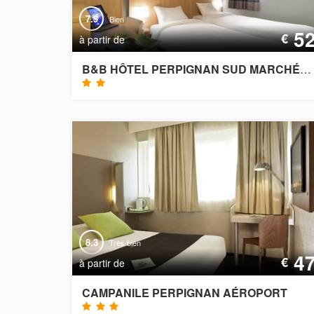
7.9
Bien
5
€
à partir de
B&B HÔTEL PERPIGNAN SUD MARCHÉ INTERNATIONAL
8.3
Très bien
4
€
à partir de
CAMPANILE PERPIGNAN AÉROPORT