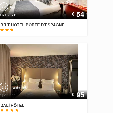
7.8
Bien
54
€
à partir de
BRIT HÔTEL PORTE D’ESPAGNE
8.5
Très bien
95
€
à partir de
DALÌ HÔTEL