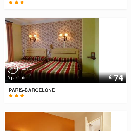
8.5
Très bien
74
€
à partir de
PARIS-BARCELONE