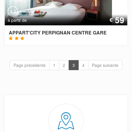
8.3
Très bien
59
€
à partir de
APPART'CITY PERPIGNAN CENTRE GARE
Page précédente
1
2
3
4
Page suivante