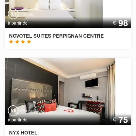
8.1
Très bien
98
€
à partir de
NOVOTEL SUITES PERPIGNAN CENTRE
8.8
Très bien
75
€
à partir de
NYX HOTEL