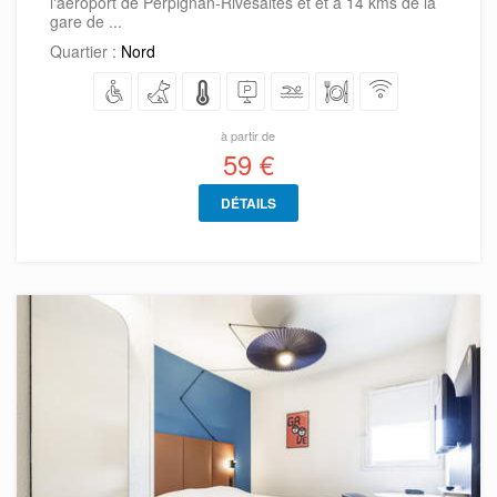
l'aéroport de Perpignan-Rivesaltes et et à 14 kms de la
gare de ...
Quartier :
Nord
à partir de
59 €
DÉTAILS