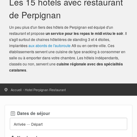
Les 15 hotels avec restaurant
de Perpignan
Un peu plus d'un tiers des hôtels de Perpignan est équipé d'un
restaurant et propose
un service pour les repas le midi et/ou le soir
. Il
s'agit surtout de chaînes hôtelières de standing 3 et 4 étoiles,
implantées
aux abords de l'autoroute
A9 ou en centre-ville. Ces
établissements servent une cuisine de type snacking à consommer en
salle ou à emporter dans votre chambre. Les hôtels indépendants,
classés ou non, servent une
cuisine régionale avec des spécialités
catalanes
.
Accueil
Hotel Perpignan Restaurant
Dates de séjour
Arrivée
—
Départ