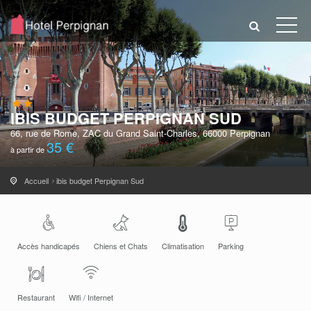
IBIS BUDGET PERPIGNAN SUD
66, rue de Rome, ZAC du Grand Saint-Charles, 66000 Perpignan
35 €
à partir de
Accueil
ibis budget Perpignan Sud
Accès handicapés
Chiens et Chats
Climatisation
Parking
Restaurant
Wifi / Internet