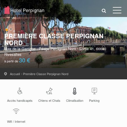
PREMIÈRE CLASSE PERPIGNAN
NORD
Mas de la Garrigue - Péage Perpignan Nord - Sortie 41, 66600
Rivesaltes
30 €
à partir de
Accueil
Première Classe Perpignan Nord
Accès handicapés
Chiens et Chats
Climatisation
Parking
Wifi / Internet